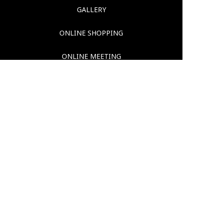
GALLERY
ONLINE SHOPPING
ONLINE MEETING
NEWS
CONTACT
お支払い・配送について
特定商取引法に基づく表示
© SHOWGARDEN. All Rights Reserved.